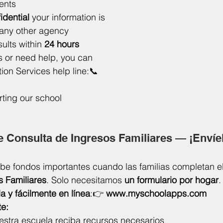
ents
idential 
your information is 
 any other agency
sults within 
24 hours
s or need help, you can 
tion Services help line:📞 
ting our school 
e Consulta de Ingresos Familiares — ¡Envíe
be fondos importantes cuando las familias completan el
s Familiares
. Solo necesitamos 
un formulario por hogar
.
a y fácilmente en línea
:👉 
www.myschoolapps.com
te:
stra escuela reciba recursos necesarios