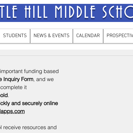
STLE HILL MIDDLE SC
STUDENTS
NEWS & EVENTS
CALENDAR
PROSPECTI
 important funding based 
e Inquiry Form
, and we 
 complete it 
old
.
ickly and securely online
lapps.com
l receive resources and 