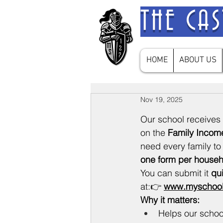
THE CA
HOME
ABOUT US
Nov 19, 2025
Our school receives
on the 
Family Incom
need every family to
one form per househ
You can submit it 
qu
at:👉 
www.myschoo
Why it matters:
Helps our schoo