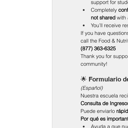
support for stud
Completely 
conf
not shared
 with
You’ll receive re
If you have question
call the Food & Nutri
(877) 363-6325
Thank you for suppor
community!
🌟 Formulario d
(Español)
Nuestra escuela reci
Consulta de Ingreso
Puede enviarlo 
rápid
Por qué es importan
Ayuda a que nue