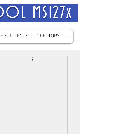
HOOL MS127x
VE STUDENTS
DIRECTORY
...